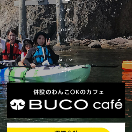
HOME
NEWS
ABOUT
COURSE
Q&A
BLOG
ACCESS
ご予約