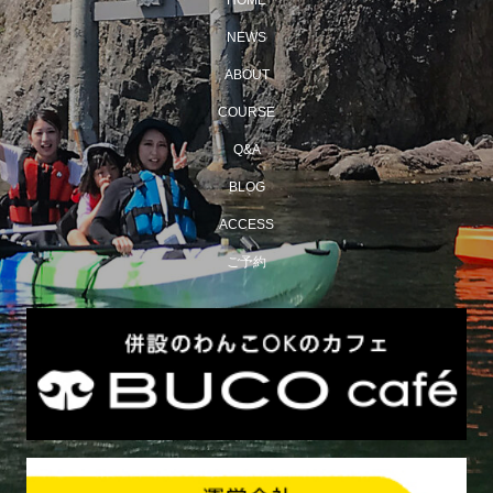
HOME
NEWS
ABOUT
COURSE
Q&A
BLOG
ACCESS
ご予約