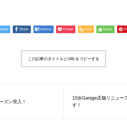
Tweet
Share
Hatena
Pocket
RSS
feedly
Pi
この記事のタイトルとURLをコピーする
10歩Garage店舗リニュ
ーズン突入！
す！