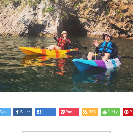
Tweet
Share
Hatena
Pocket
RSS
feedly
Pi